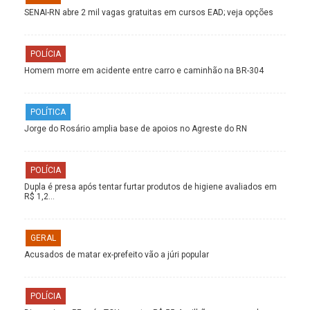
SENAI-RN abre 2 mil vagas gratuitas em cursos EAD; veja opções
POLÍCIA
Homem morre em acidente entre carro e caminhão na BR-304
POLÍTICA
Jorge do Rosário amplia base de apoios no Agreste do RN
POLÍCIA
Dupla é presa após tentar furtar produtos de higiene avaliados em
R$ 1,2…
GERAL
Acusados de matar ex-prefeito vão a júri popular
POLÍCIA