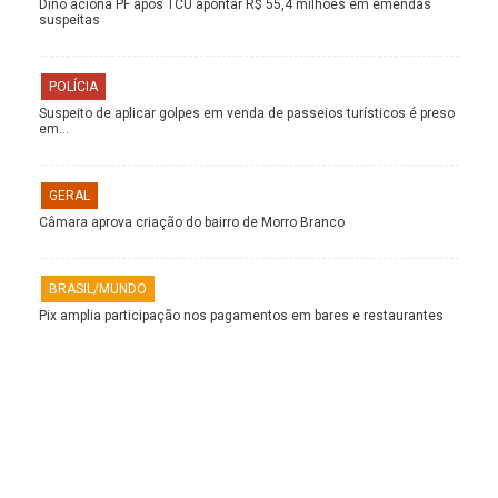
Dino aciona PF após TCU apontar R$ 55,4 milhões em emendas
suspeitas
POLÍCIA
Suspeito de aplicar golpes em venda de passeios turísticos é preso
em…
GERAL
Câmara aprova criação do bairro de Morro Branco
BRASIL/MUNDO
Pix amplia participação nos pagamentos em bares e restaurantes