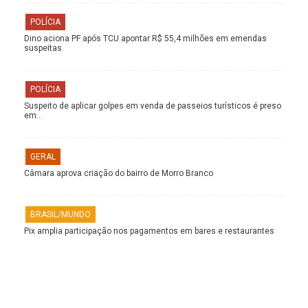
POLÍCIA
Dino aciona PF após TCU apontar R$ 55,4 milhões em emendas
suspeitas
POLÍCIA
Suspeito de aplicar golpes em venda de passeios turísticos é preso
em…
GERAL
Câmara aprova criação do bairro de Morro Branco
BRASIL/MUNDO
Pix amplia participação nos pagamentos em bares e restaurantes