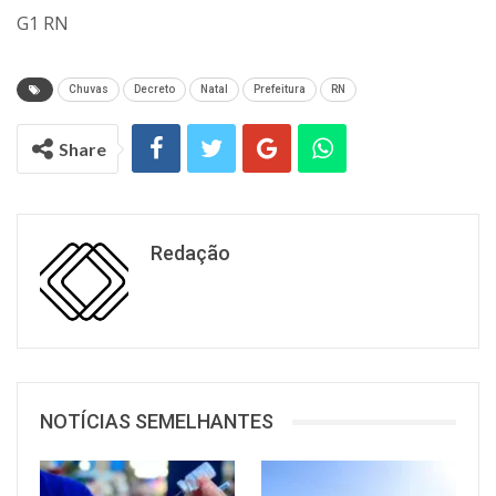
G1 RN
Chuvas
Decreto
Natal
Prefeitura
RN
Share
Redação
NOTÍCIAS SEMELHANTES