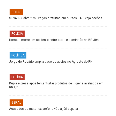
GERAL
SENAI-RN abre 2 mil vagas gratuitas em cursos EAD; veja opções
POLÍCIA
Homem morre em acidente entre carro e caminhão na BR-304
POLÍTICA
Jorge do Rosário amplia base de apoios no Agreste do RN
POLÍCIA
Dupla é presa após tentar furtar produtos de higiene avaliados em
R$ 1,2…
GERAL
Acusados de matar ex-prefeito vão a júri popular