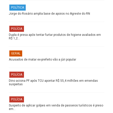
POLÍTICA
Jorge do Rosário amplia base de apoios no Agreste do RN
POLÍCIA
Dupla é presa após tentar furtar produtos de higiene avaliados em
R$ 1,2…
GERAL
Acusados de matar ex-prefeito vão a júri popular
POLÍCIA
Dino aciona PF após TCU apontar R$ 55,4 milhões em emendas
suspeitas
POLÍCIA
Suspeito de aplicar golpes em venda de passeios turísticos é preso
em…