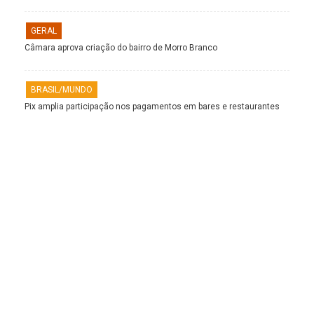
GERAL
Câmara aprova criação do bairro de Morro Branco
BRASIL/MUNDO
Pix amplia participação nos pagamentos em bares e restaurantes