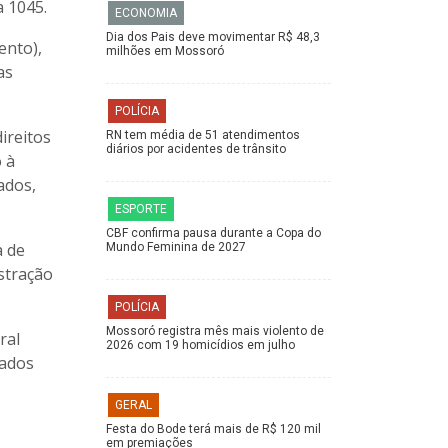
a 1045.
ECONOMIA
Dia dos Pais deve movimentar R$ 48,3
ento),
milhões em Mossoró
as
POLÍCIA
ireitos
RN tem média de 51 atendimentos
diários por acidentes de trânsito
o à
ados,
ESPORTE
CBF confirma pausa durante a Copa do
a de
Mundo Feminina de 2027
stração
POLÍCIA
Mossoró registra mês mais violento de
ral
2026 com 19 homicídios em julho
tados
GERAL
Festa do Bode terá mais de R$ 120 mil
em premiações