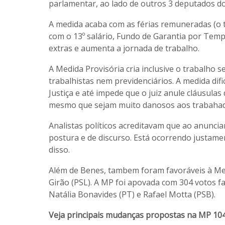
parlamentar, ao lado de outros 3 deputados do
A medida acaba com as férias remuneradas (o t
com o 13º salário, Fundo de Garantia por Tem
extras e aumenta a jornada de trabalho.
A Medida Provisória cria inclusive o trabalho s
trabalhistas nem previdenciários. A medida dific
Justiça e até impede que o juiz anule cláusula
mesmo que sejam muito danosos aos trabahad
Analistas políticos acreditavam que ao anunci
postura e de discurso. Está ocorrendo justam
disso.
Além de Benes, tambem foram favoráveis à Medi
Girão (PSL). A MP foi apovada com 304 votos f
Natália Bonavides (PT) e Rafael Motta (PSB).
Veja principais mudanças propostas na MP 104