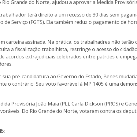
 Rio Grande do Norte, ajudou a aprovar a Medida Provisóri
rabalhador terá direito a um recesso de 30 dias sem pagam
po de Serviço (FGTS). Ela também reduz o pagamento de hor
em carteira assinada. Na prática, os trabalhadres não terão d
ulta a fiscalização trabalhista, restringe o acesso do cidadã
s de acordos extrajudiciais celebrados entre patrões e empeg
ores.
ar sua pré-candidatura ao Governo do Estado, Benes mudari
ente o contrário. Seu voto favorável à MP 1405 é uma demon
da Provisória João Maia (PL), Carla Dickson (PROS) e Gene
avoráveis. Do Rio Grande do Norte, votaram contra os depu
5: