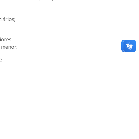
iários;
iores
 menor;
e