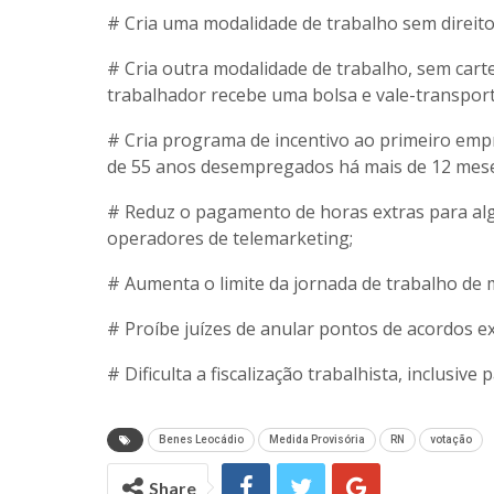
# Cria uma modalidade de trabalho sem direito a
# Cria outra modalidade de trabalho, sem cartei
trabalhador recebe uma bolsa e vale-transport
# Cria programa de incentivo ao primeiro empr
de 55 anos desempregados há mais de 12 mese
# Reduz o pagamento de horas extras para algu
operadores de telemarketing;
# Aumenta o limite da jornada de trabalho de m
# Proíbe juízes de anular pontos de acordos e
# Dificulta a fiscalização trabalhista, inclusiv
Benes Leocádio
Medida Provisória
RN
votação
Share