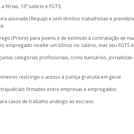
 férias, 13º salário e FGTS;
ra assinada (Requip) e sem direitos trabalhistas e previdenc
e;
ego (Priore) para jovens e de estímulo à contratação de ma
s; empregado recebe um bônus no salário, mas seu FGTS é
mas categorias profissionais, como bancários, jornalistas 
ineiros restringe o acesso à Justiça gratuita em geral
xtrajudiciais firmados entre empresas e empregados;
e para casos de trabalho análogo ao escravo.