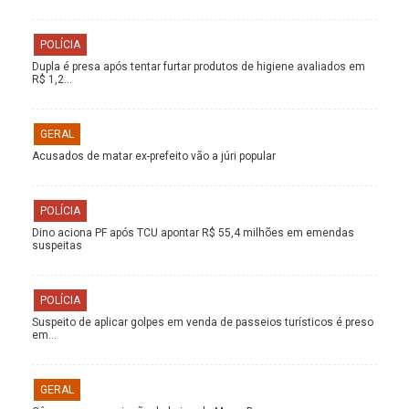
POLÍCIA
Dupla é presa após tentar furtar produtos de higiene avaliados em
R$ 1,2…
GERAL
Acusados de matar ex-prefeito vão a júri popular
POLÍCIA
Dino aciona PF após TCU apontar R$ 55,4 milhões em emendas
suspeitas
POLÍCIA
Suspeito de aplicar golpes em venda de passeios turísticos é preso
em…
GERAL