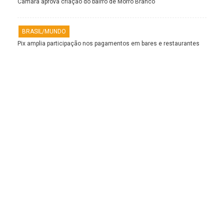
Câmara aprova criação do bairro de Morro Branco
BRASIL/MUNDO
Pix amplia participação nos pagamentos em bares e restaurantes