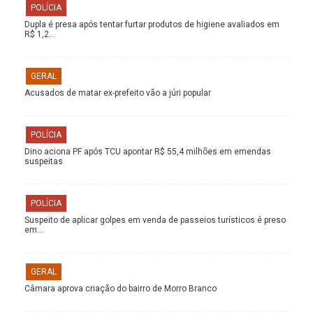
POLÍCIA
Dupla é presa após tentar furtar produtos de higiene avaliados em
R$ 1,2…
GERAL
Acusados de matar ex-prefeito vão a júri popular
POLÍCIA
Dino aciona PF após TCU apontar R$ 55,4 milhões em emendas
suspeitas
POLÍCIA
Suspeito de aplicar golpes em venda de passeios turísticos é preso
em…
GERAL
Câmara aprova criação do bairro de Morro Branco