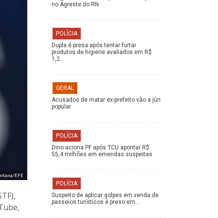
no Agreste do RN
POLÍCIA
Dupla é presa após tentar furtar
produtos de higiene avaliados em R$
1,2…
GERAL
Acusados de matar ex-prefeito vão a júri
popular
POLÍCIA
Dino aciona PF após TCU apontar R$
55,4 milhões em emendas suspeitas
Fontana/EFE
POLÍCIA
STF),
Suspeito de aplicar golpes em venda de
passeios turísticos é preso em…
uTube,