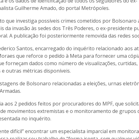
a e os dados de identificação de todos os seguidores do ex-
nalista Guilherme Amado, do portal Metrópoles.
ito que investiga possíveis crimes cometidos por Bolsonaro
pois da invasão às sedes dos Três Poderes, o ex-presidente p
oral. A publicação foi posteriormente removida das redes soc
derico Santos, encarregado do inquérito relacionado aos at
e Moraes que reforce o pedido à Meta para fornecer uma cópi
ue forneçam dados como número de visualizações, curtidas,
e outras métricas disponíveis.
stagens de Bolsonaro relacionadas a eleições, urnas eletrôn
s Armadas.
a aos 2 pedidos feitos por procuradores do MPF, que solici
ica de movimentos extremistas e o monitoramento de grupos 
sentada no inquérito.
te difícil” encontrar um especialista imparcial em monito
sa realizar seu trabalho de “forma isenta, sem qualquer vi