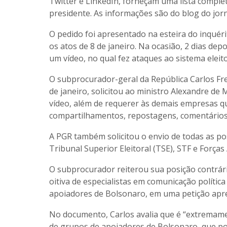
Twitter e LinkedIn, forneçam uma lista complet
presidente. As informações são do blog do jor
O pedido foi apresentado na esteira do inquér
os atos de 8 de janeiro. Na ocasião, 2 dias de
um vídeo, no qual fez ataques ao sistema eleit
O subprocurador-geral da República Carlos Fre
de janeiro, solicitou ao ministro Alexandre d
vídeo, além de requerer às demais empresas q
compartilhamentos, repostagens, comentários 
A PGR também solicitou o envio de todas as po
Tribunal Superior Eleitoral (TSE), STF e Força
O subprocurador reiterou sua posição contrári
oitiva de especialistas em comunicação polít
apoiadores de Bolsonaro, em uma petição apre
No documento, Carlos avalia que é “extremamen
de grupos de apoiadores de Bolsonaro, que pos