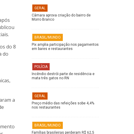
GERAL
Câmara aprova criação do bairro de
 após
Morro Branco
ublicou
iais.
BRASIL/MUNDO
Pix amplia participação nos pagamentos
os do 8
em bares e restaurantes
a do
POLÍCIA
Incêndio destrói parte de residência e
mata três gatos no RN
icas,
GERAL
taram a
Preço médio das refeições sobe 4,4%
de
nos restaurantes
ramento
BRASIL/MUNDO
és
Famílias brasileiras perderam R$ 62,5