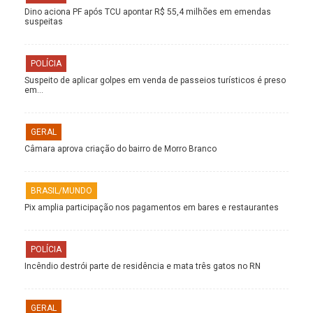
Dino aciona PF após TCU apontar R$ 55,4 milhões em emendas
suspeitas
POLÍCIA
Suspeito de aplicar golpes em venda de passeios turísticos é preso
em…
GERAL
Câmara aprova criação do bairro de Morro Branco
BRASIL/MUNDO
Pix amplia participação nos pagamentos em bares e restaurantes
POLÍCIA
Incêndio destrói parte de residência e mata três gatos no RN
GERAL