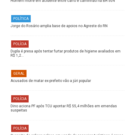
Homem morre em acidente entre carro e caminhão na BR-304
POLÍTICA
Jorge do Rosário amplia base de apoios no Agreste do RN
POLÍCIA
Dupla é presa após tentar furtar produtos de higiene avaliados em
R$ 1,2…
GERAL
Acusados de matar ex-prefeito vão a júri popular
POLÍCIA
Dino aciona PF após TCU apontar R$ 55,4 milhões em emendas
suspeitas
POLÍCIA