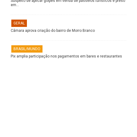
Suspeito de aplicar golpes em venda de passeios turísticos é preso
em…
GERAL
Câmara aprova criação do bairro de Morro Branco
BRASIL/MUNDO
Pix amplia participação nos pagamentos em bares e restaurantes