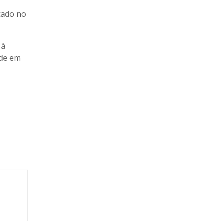
cado no
 à
ade em