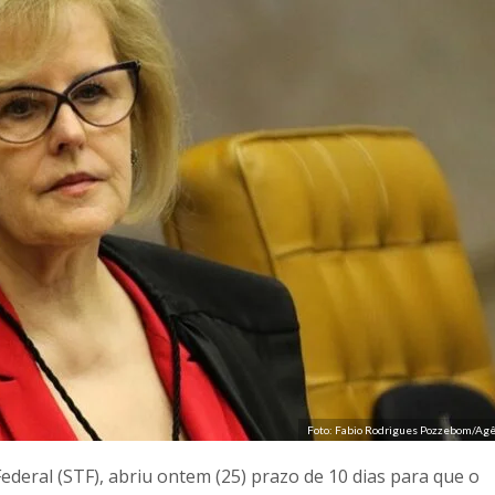
Foto: Fabio Rodrigues Pozzebom/Agên
deral (STF), abriu ontem (25) prazo de 10 dias para que o