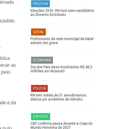
ndenado
POLÍTICA
Eleições 2026: RN terá sete candidatos
ao Governo do Estado
ncedido
GERAL
Professores da rede municipal de Natal
entram em greve
.
blica
ECONOMIA
berar as
Dia dos Pais deve movimentar R$ 48,3
 pelo
milhões em Mossoró
POLÍCIA
RN tem média de 51 atendimentos
diários por acidentes de trânsito
ade e da
ESPORTE
CBF confirma pausa durante a Copa do
 nulo.
Mundo Feminina de 2027