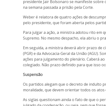
presidente Jair Bolsonaro se manifeste sobre 
na semana passada a prisão pela Corte.
Weber é relatora de quatro ações de descumpr
pelo presidente, que foram aberta pelos parti
Para julgar a ação, a ministra adotou rito em 
Supremo. No mesmo despacho, ela abriu o praz
Em seguida, a ministra deverá abrir prazo de 
(PGR) e da Advocacia-Geral da União (AGU). Som
ações para julgamento do plenário. Caberá ao 
colegiado. Não prazo definido para que isso oc
Suspensão
Os partidos alegam que o decreto de indulto pr
moralidade, que devem orientar todos os atos 
As siglas questionam ainda o fato de que o pe
julgado da condenação, ou seja, sem que fosse