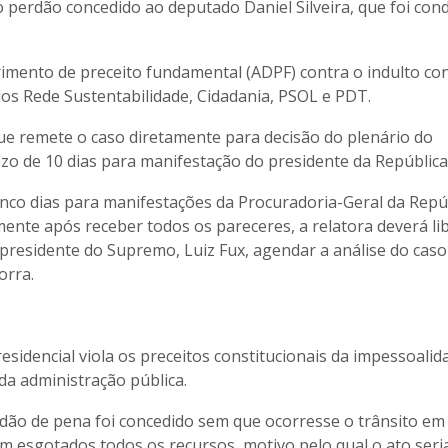
o perdão concedido ao deputado Daniel Silveira, que foi co
imento de preceito fundamental (ADPF) contra o indulto co
dos Rede Sustentabilidade, Cidadania, PSOL e PDT.
que remete o caso diretamente para decisão do plenário do
o de 10 dias para manifestação do presidente da República
cinco dias para manifestações da Procuradoria-Geral da Repú
ente após receber todos os pareceres, a relatora deverá li
presidente do Supremo, Luiz Fux, agendar a análise do caso
orra.
esidencial viola os preceitos constitucionais da impessoalid
da administração pública.
rdão de pena foi concedido sem que ocorresse o trânsito em
m esgotados todos os recursos, motivo pelo qual o ato seria