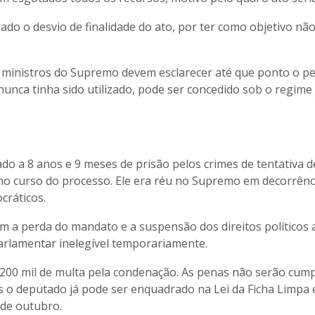
ado o desvio de finalidade do ato, por ter como objetivo nã
os ministros do Supremo devem esclarecer até que ponto o p
nunca tinha sido utilizado, pode ser concedido sob o regime 
nado a 8 anos e 9 meses de prisão pelos crimes de tentativa d
o no curso do processo. Ele era réu no Supremo em decorrênc
cráticos.
m a perda do mandato e a suspensão dos direitos políticos 
arlamentar inelegível temporariamente.
200 mil de multa pela condenação. As penas não serão cum
s o deputado já pode ser enquadrado na Lei da Ficha Limp
 de outubro.