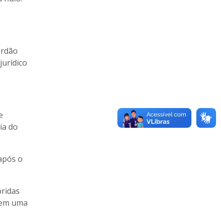
o
erdão
jurídico
e
ia do
após o
pridas
a em uma