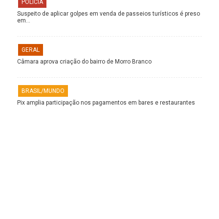
POLÍCIA
Suspeito de aplicar golpes em venda de passeios turísticos é preso
em…
GERAL
Câmara aprova criação do bairro de Morro Branco
BRASIL/MUNDO
Pix amplia participação nos pagamentos em bares e restaurantes