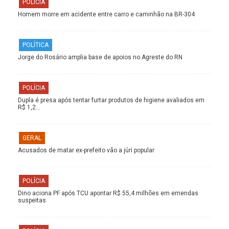
POLÍCIA
Homem morre em acidente entre carro e caminhão na BR-304
POLÍTICA
Jorge do Rosário amplia base de apoios no Agreste do RN
POLÍCIA
Dupla é presa após tentar furtar produtos de higiene avaliados em
R$ 1,2…
GERAL
Acusados de matar ex-prefeito vão a júri popular
POLÍCIA
Dino aciona PF após TCU apontar R$ 55,4 milhões em emendas
suspeitas