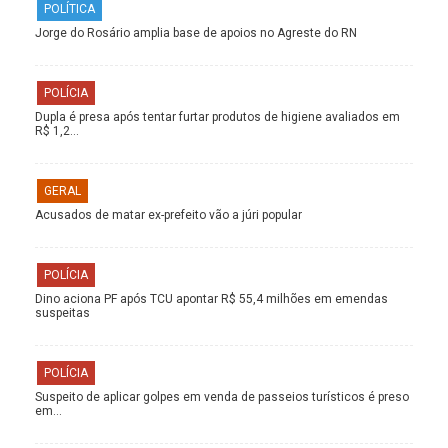
POLÍTICA
Jorge do Rosário amplia base de apoios no Agreste do RN
POLÍCIA
Dupla é presa após tentar furtar produtos de higiene avaliados em
R$ 1,2…
GERAL
Acusados de matar ex-prefeito vão a júri popular
POLÍCIA
Dino aciona PF após TCU apontar R$ 55,4 milhões em emendas
suspeitas
POLÍCIA
Suspeito de aplicar golpes em venda de passeios turísticos é preso
em…