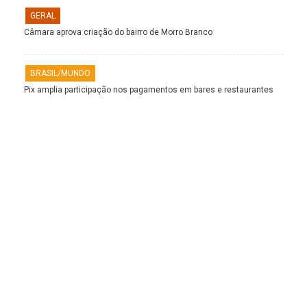
GERAL
Câmara aprova criação do bairro de Morro Branco
BRASIL/MUNDO
Pix amplia participação nos pagamentos em bares e restaurantes