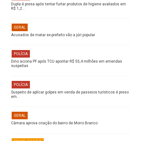
Dupla é presa após tentar furtar produtos de higiene avaliados em
R$ 1,2…
GERAL
Acusados de matar ex-prefeito vão a júri popular
POLÍCIA
Dino aciona PF após TCU apontar R$ 55,4 milhões em emendas
suspeitas
POLÍCIA
Suspeito de aplicar golpes em venda de passeios turísticos é preso
em…
GERAL
Câmara aprova criação do bairro de Morro Branco