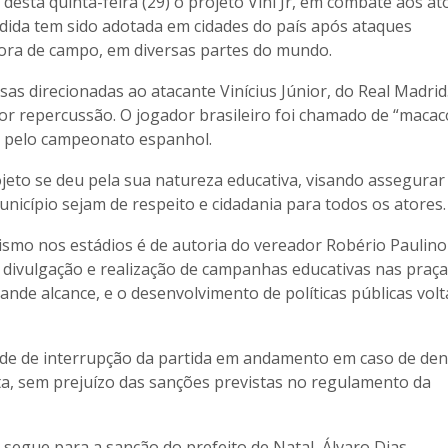
esta quinta-feira (29) o projeto Vini Jr, em combate aos at
edida tem sido adotada em cidades do país após ataques
 fora de campo, em diversas partes do mundo.
s direcionadas ao atacante Vinícius Júnior, do Real Madrid
or repercussão. O jogador brasileiro foi chamado de “macac
da pelo campeonato espanhol.
eto se deu pela sua natureza educativa, visando assegurar
nicípio sejam de respeito e cidadania para todos os atores.
ismo nos estádios é de autoria do vereador Robério Paulino
, a divulgação e realização de campanhas educativas nas praç
rande alcance, e o desenvolvimento de políticas públicas vol
dade de interrupção da partida em andamento em caso de de
ta, sem prejuízo das sanções previstas no regulamento da
segue para a sanção do prefeito de Natal, Álvaro Dias.