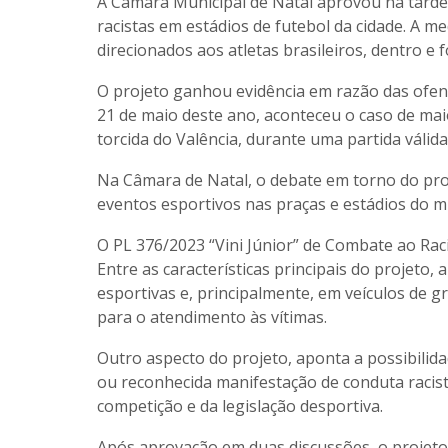
A Câmara Municipal de Natal aprovou na tarde d
racistas em estádios de futebol da cidade. A m
direcionados aos atletas brasileiros, dentro e
O projeto ganhou evidência em razão das ofensa
21 de maio deste ano, aconteceu o caso de mai
torcida do Valência, durante uma partida váli
Na Câmara de Natal, o debate em torno do proj
eventos esportivos nas praças e estádios do mu
O PL 376/2023 “Vini Júnior” de Combate ao Rac
Entre as características principais do projeto
esportivas e, principalmente, em veículos de g
para o atendimento às vítimas.
Outro aspecto do projeto, aponta a possibili
ou reconhecida manifestação de conduta racis
competição e da legislação desportiva.
Após aprovação em duas discussões, o projeto 