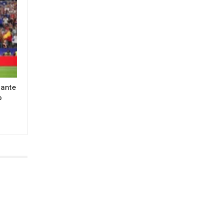
rante
o