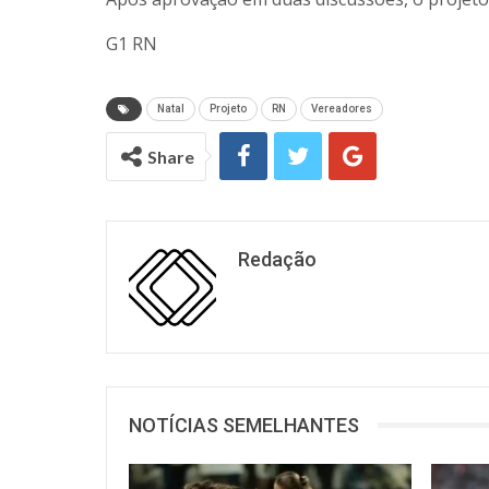
G1 RN
Natal
Projeto
RN
Vereadores
Share
Redação
NOTÍCIAS SEMELHANTES