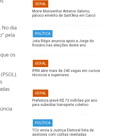
os
GERAL
Morre Monsenhor Antenor Salvino,
pároco emérito de Sant’Ana em Caicó
. No dia
o” pela
POLÍTICA
Jota Régis anuncia apoio a Jorge do
Rosário nas eleições deste ano
 que os
GERAL
IFRN abre mais de 240 vagas em cursos
 (PSOL).
técnicos e superiores
as
tadas
GERAL
Prefeitura prevê R$ 73 milhões por ano
para subsidiar transporte coletivo
núncia
POLÍTICA
TCU envia à Justiça Eleitoral lista de
gestores com contas rejeitadas