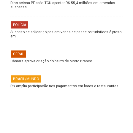
Dino aciona PF após TCU apontar R$ 55,4 milhões em emendas
suspeitas
POLÍCIA
Suspeito de aplicar golpes em venda de passeios turísticos é preso
em…
GERAL
Câmara aprova criação do bairro de Morro Branco
BRASIL/MUNDO
Pix amplia participação nos pagamentos em bares e restaurantes