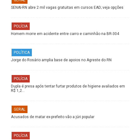
GERAL
SENAI-RN abre 2 mil vagas gratuitas em cursos EAD; veja opções
POLÍCIA
Homem morre em acidente entre carro e caminhão na BR-304
POLÍTICA
Jorge do Rosário amplia base de apoios no Agreste do RN
POLÍCIA
Dupla é presa após tentar furtar produtos de higiene avaliados em
R$ 1,2…
GERAL
Acusados de matar ex-prefeito vão a júri popular
POLÍCIA