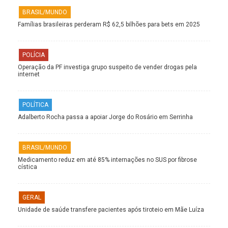
BRASIL/MUNDO
Famílias brasileiras perderam R$ 62,5 bilhões para bets em 2025
POLÍCIA
Operação da PF investiga grupo suspeito de vender drogas pela
internet
POLÍTICA
Adalberto Rocha passa a apoiar Jorge do Rosário em Serrinha
BRASIL/MUNDO
Medicamento reduz em até 85% internações no SUS por fibrose
cística
GERAL
Unidade de saúde transfere pacientes após tiroteio em Mãe Luíza