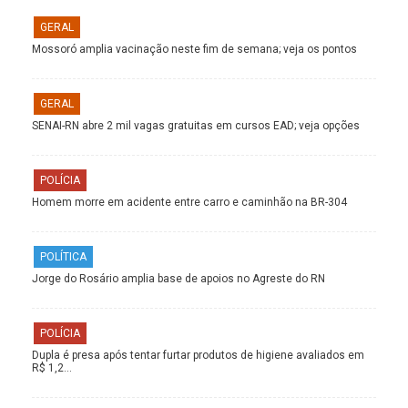
GERAL
Mossoró amplia vacinação neste fim de semana; veja os pontos
GERAL
SENAI-RN abre 2 mil vagas gratuitas em cursos EAD; veja opções
POLÍCIA
Homem morre em acidente entre carro e caminhão na BR-304
POLÍTICA
Jorge do Rosário amplia base de apoios no Agreste do RN
POLÍCIA
Dupla é presa após tentar furtar produtos de higiene avaliados em
R$ 1,2…