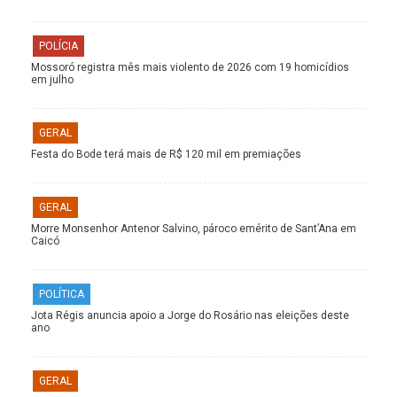
POLÍCIA
Mossoró registra mês mais violento de 2026 com 19 homicídios
em julho
GERAL
Festa do Bode terá mais de R$ 120 mil em premiações
GERAL
Morre Monsenhor Antenor Salvino, pároco emérito de Sant’Ana em
Caicó
POLÍTICA
Jota Régis anuncia apoio a Jorge do Rosário nas eleições deste
ano
GERAL