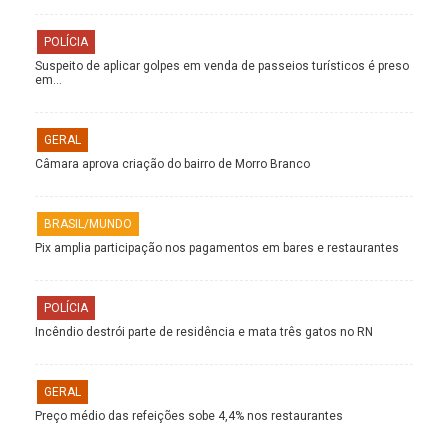
POLÍCIA
Suspeito de aplicar golpes em venda de passeios turísticos é preso
em…
GERAL
Câmara aprova criação do bairro de Morro Branco
BRASIL/MUNDO
Pix amplia participação nos pagamentos em bares e restaurantes
POLÍCIA
Incêndio destrói parte de residência e mata três gatos no RN
GERAL
Preço médio das refeições sobe 4,4% nos restaurantes