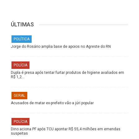
ÚLTIMAS
POLÍTICA
Jorge do Rosário amplia base de apoios no Agreste do RN
POLÍCIA
Dupla é presa após tentar furtar produtos de higiene avaliados em
R$ 1,2…
GERAL
Acusados de matar ex-prefeito vão a júri popular
POLÍCIA
Dino aciona PF após TCU apontar R$ 55,4 milhões em emendas
suspeitas