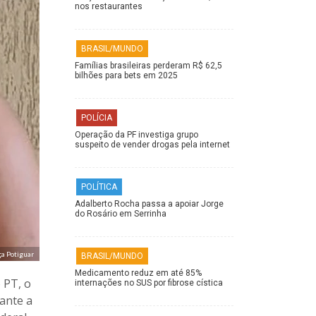
nos restaurantes
BRASIL/MUNDO
Famílias brasileiras perderam R$ 62,5
bilhões para bets em 2025
POLÍCIA
Operação da PF investiga grupo
suspeito de vender drogas pela internet
POLÍTICA
Adalberto Rocha passa a apoiar Jorge
do Rosário em Serrinha
ça Potiguar
BRASIL/MUNDO
Medicamento reduz em até 85%
 PT, o
internações no SUS por fibrose cística
rante a