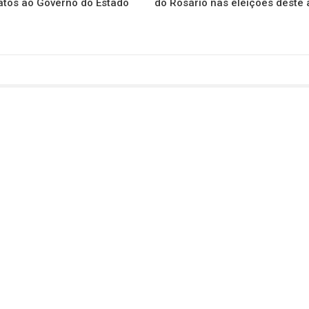
atos ao Governo do Estado
do Rosário nas eleições deste