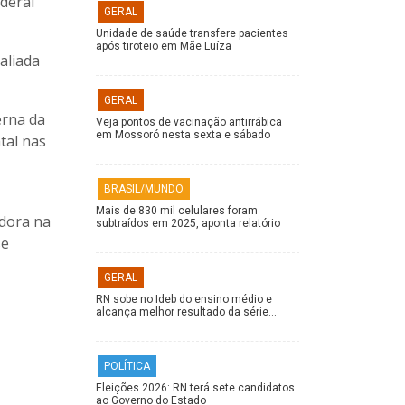
deral
GERAL
Unidade de saúde transfere pacientes
após tiroteio em Mãe Luíza
aliada
GERAL
erna da
Veja pontos de vacinação antirrábica
em Mossoró nesta sexta e sábado
tal nas
BRASIL/MUNDO
Mais de 830 mil celulares foram
adora na
subtraídos em 2025, aponta relatório
se
GERAL
RN sobe no Ideb do ensino médio e
alcança melhor resultado da série…
POLÍTICA
Eleições 2026: RN terá sete candidatos
ao Governo do Estado