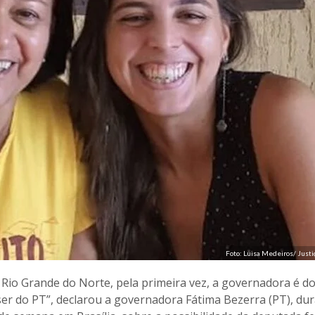
Foto: Luisa Medeiros/ Justi
o Rio Grande do Norte, pela primeira vez, a governadora é do
i ser do PT”, declarou a governadora Fátima Bezerra (PT), du