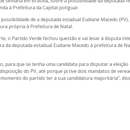
de semana em Brasília, sobre a possibilidade da deputada fe
nda à Prefeitura da Capital potiguar.
 possibilidade de a deputada estadual Eudiane Macedo (PV), 
ra própria à Prefeitura de Natal.
, o Partido Verde fechou questão e vai levar à disputa int
ra da deputada estadual Eudiane Macedo à prefeitura de Na
o, para que se tenha uma candidata para disputar a eleição
 disposição do PV, até porque já tive dois mandatos de vere
 momento do partido ter a sua candidatura majoritária”, dis