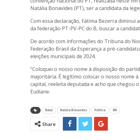
convenção nacional do PT, realizada neste fim 
Natália Bonavides (PT), ser a candidata da lege
Com essa declaração, Fátima Bezerra diminui a
da federação PT-PV-PC do B, buscar a candidatu
De acordo com informações do Tribuna do Norte
Federação Brasil da Esperança a pré-candidatu
eleições municipais de 2024.
“Coloquei o nosso nome à disposição do partid
majoritária. É legítimo colocar o nosso nome à
capital, reeleita deputada e acho que chegou o
Eudiane.
Natal
Natália Bonavides
Política
RN
Share