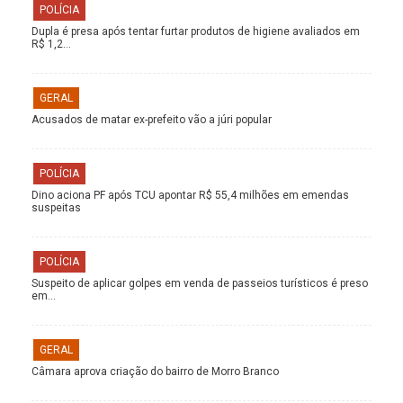
POLÍCIA
Dupla é presa após tentar furtar produtos de higiene avaliados em
R$ 1,2…
GERAL
Acusados de matar ex-prefeito vão a júri popular
POLÍCIA
Dino aciona PF após TCU apontar R$ 55,4 milhões em emendas
suspeitas
POLÍCIA
Suspeito de aplicar golpes em venda de passeios turísticos é preso
em…
GERAL
Câmara aprova criação do bairro de Morro Branco