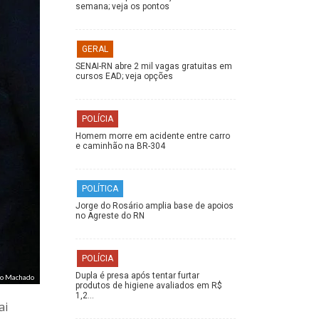
semana; veja os pontos
GERAL
SENAI-RN abre 2 mil vagas gratuitas em
cursos EAD; veja opções
POLÍCIA
Homem morre em acidente entre carro
e caminhão na BR-304
POLÍTICA
Jorge do Rosário amplia base de apoios
no Agreste do RN
POLÍCIA
Dupla é presa após tentar furtar
no Machado
produtos de higiene avaliados em R$
1,2…
ai