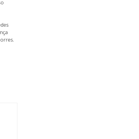
so
edes
ança
orres.