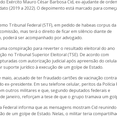
el do Exército Mauro César Barbosa Cid, ex-ajudante de orde
dato (2019 a 2022). O depoimento está marcado para começ
emo Tribunal Federal (STF), em pedido de habeas corpus da
omissão, mas terá o direito de ficar em silêncio diante de
so, poderá ser acompanhado por advogado.
ma conspiração para reverter o resultado eleitoral do ano
ção no Tribunal Superior Eleitoral (TSE). De acordo com
pturadas com autorização judicial após apreensão do celula
 suporte jurídico à execução de um golpe de Estado.
e maio, acusado de ter fraudado cartões de vacinação contra
o ex-presidente. Em seu telefone celular, peritos da Polícia 
m outros militares e que, segundo deputados federais e
e janeiro, reforçam a tese de que o grupo tramava um gol
ícia Federal informa que as mensagens mostram Cid reunindo
ão de um golpe de Estado. Nelas, o militar teria compartilh