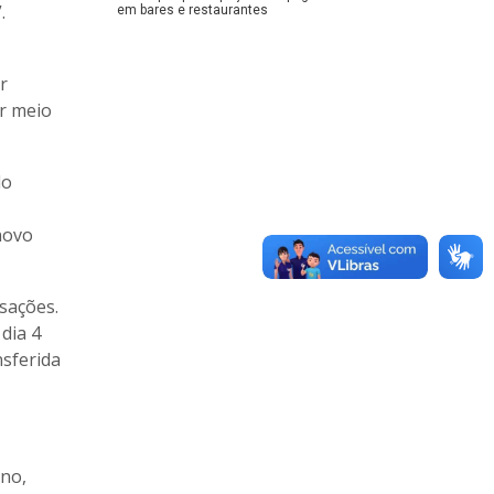
.
em bares e restaurantes
r
r meio
do
novo
sações.
dia 4
sferida
ano,