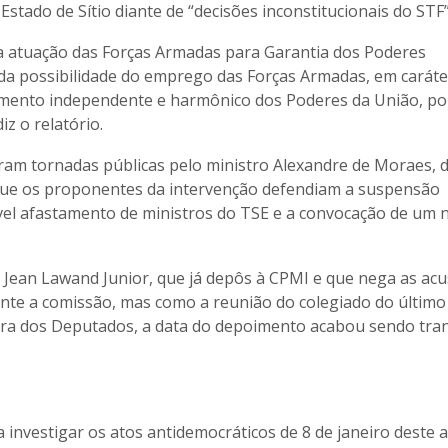
tado de Sítio diante de “decisões inconstitucionais do STF”
a atuação das Forças Armadas para Garantia dos Poderes
da possibilidade do emprego das Forças Armadas, em caráte
namento independente e harmônico dos Poderes da União, po
z o relatório.
ram tornadas públicas pelo ministro Alexandre de Moraes, 
 que os proponentes da intervenção defendiam a suspensão
sível afastamento de ministros do TSE e a convocação de um 
l Jean Lawand Junior, que já depôs à CPMI e que nega as acu
nte a comissão, mas como a reunião do colegiado do último 
ara dos Deputados, a data do depoimento acabou sendo tran
a investigar os atos antidemocráticos de 8 de janeiro deste 