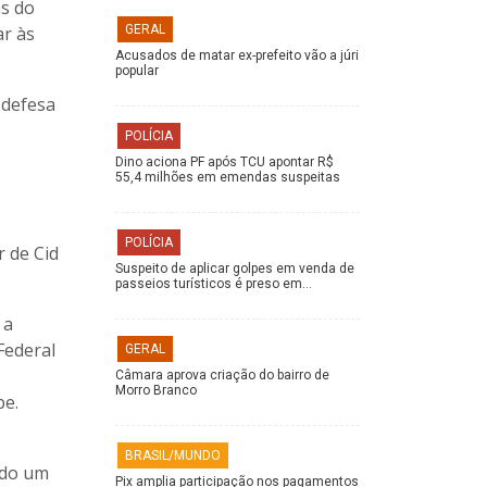
ns do
ar às
GERAL
Acusados de matar ex-prefeito vão a júri
popular
 defesa
POLÍCIA
Dino aciona PF após TCU apontar R$
55,4 milhões em emendas suspeitas
POLÍCIA
r de Cid
Suspeito de aplicar golpes em venda de
passeios turísticos é preso em…
 a
Federal
GERAL
Câmara aprova criação do bairro de
Morro Branco
pe.
BRASIL/MUNDO
ado um
Pix amplia participação nos pagamentos