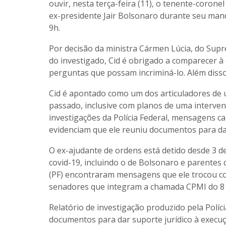
ouvir, nesta terça-feira (11), o tenente-coron
ex-presidente Jair Bolsonaro durante seu man
9h.
Por decisão da ministra Cármen Lúcia, do Supr
do investigado, Cid é obrigado a comparecer à c
perguntas que possam incriminá-lo. Além dis
Cid é apontado como um dos articuladores de u
passado, inclusive com planos de uma interven
investigações da Polícia Federal, mensagens ca
evidenciam que ele reuniu documentos para dar
O ex-ajudante de ordens está detido desde 3 d
covid-19, incluindo o de Bolsonaro e parentes d
(PF) encontraram mensagens que ele trocou co
senadores que integram a chamada CPMI do 8 d
Relatório de investigação produzido pela Pol
documentos para dar suporte jurídico à execuç