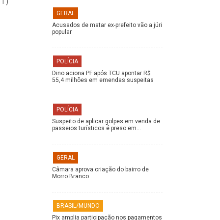
NT)
GERAL
Acusados de matar ex-prefeito vão a júri
popular
POLÍCIA
Dino aciona PF após TCU apontar R$
55,4 milhões em emendas suspeitas
POLÍCIA
Suspeito de aplicar golpes em venda de
passeios turísticos é preso em…
GERAL
Câmara aprova criação do bairro de
Morro Branco
BRASIL/MUNDO
Pix amplia participação nos pagamentos