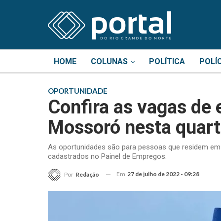
HOME
COLUNAS
POLÍTICA
POLÍ
OPORTUNIDADE
Confira as vagas de
Mossoró nesta quarta
As oportunidades são para pessoas que residem em 
cadastrados no Painel de Empregos.
Em
27 de julho de 2022 - 09:28
Por
Redação