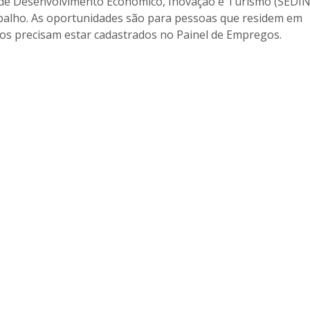
l de Desenvolvimento Econômico, Inovação e Turismo (SEDI
trabalho. As oportunidades são para pessoas que residem em
tos precisam estar cadastrados no Painel de Empregos.