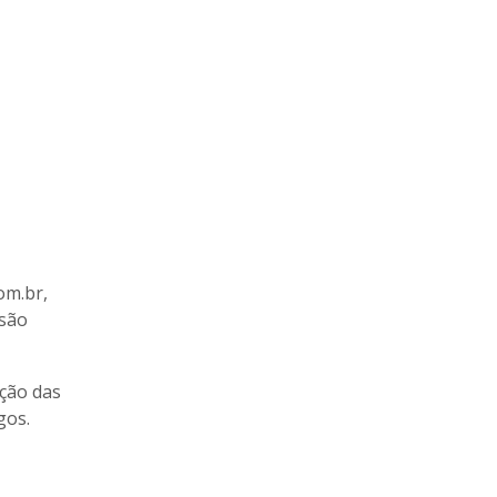
om.br,
 são
ção das
gos.