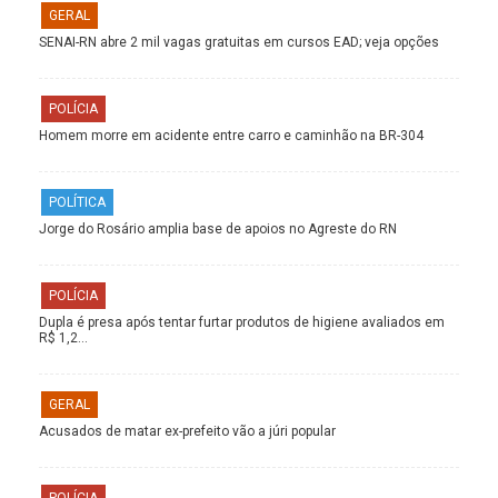
GERAL
SENAI-RN abre 2 mil vagas gratuitas em cursos EAD; veja opções
POLÍCIA
Homem morre em acidente entre carro e caminhão na BR-304
POLÍTICA
Jorge do Rosário amplia base de apoios no Agreste do RN
POLÍCIA
Dupla é presa após tentar furtar produtos de higiene avaliados em
R$ 1,2…
GERAL
Acusados de matar ex-prefeito vão a júri popular
POLÍCIA