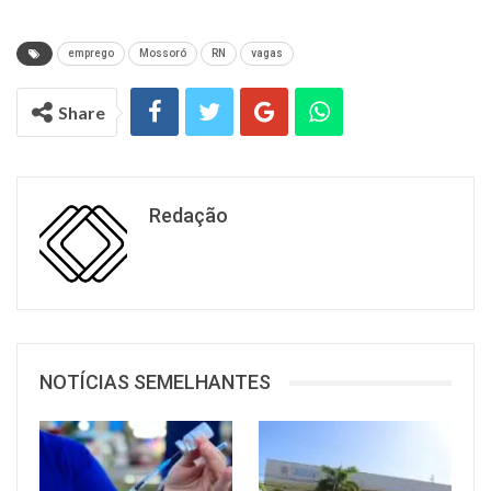
emprego
Mossoró
RN
vagas
Share
Redação
NOTÍCIAS SEMELHANTES