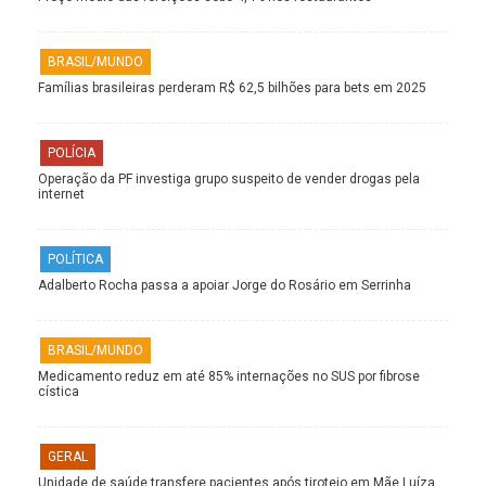
BRASIL/MUNDO
Famílias brasileiras perderam R$ 62,5 bilhões para bets em 2025
POLÍCIA
Operação da PF investiga grupo suspeito de vender drogas pela
internet
POLÍTICA
Adalberto Rocha passa a apoiar Jorge do Rosário em Serrinha
BRASIL/MUNDO
Medicamento reduz em até 85% internações no SUS por fibrose
cística
GERAL
Unidade de saúde transfere pacientes após tiroteio em Mãe Luíza