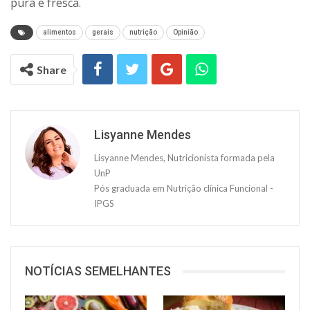
pura e fresca.
alimentos
gerais
nutrição
Opinião
Share
Lisyanne Mendes
Lisyanne Mendes, Nutricionista formada pela
UnP
Pós graduada em Nutrição clínica Funcional -
IPGS
NOTÍCIAS SEMELHANTES