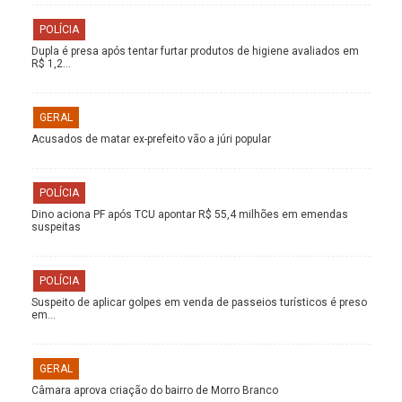
POLÍCIA
Dupla é presa após tentar furtar produtos de higiene avaliados em
R$ 1,2…
GERAL
Acusados de matar ex-prefeito vão a júri popular
POLÍCIA
Dino aciona PF após TCU apontar R$ 55,4 milhões em emendas
suspeitas
POLÍCIA
Suspeito de aplicar golpes em venda de passeios turísticos é preso
em…
GERAL
Câmara aprova criação do bairro de Morro Branco