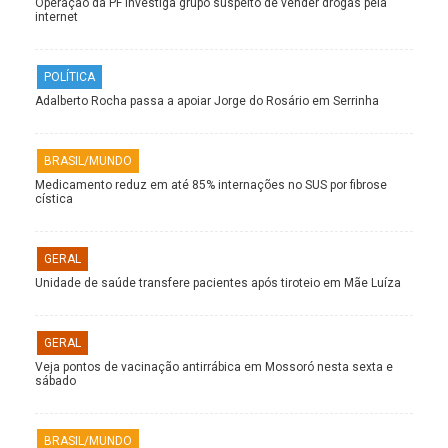
Operação da PF investiga grupo suspeito de vender drogas pela
internet
POLÍTICA
Adalberto Rocha passa a apoiar Jorge do Rosário em Serrinha
BRASIL/MUNDO
Medicamento reduz em até 85% internações no SUS por fibrose
cística
GERAL
Unidade de saúde transfere pacientes após tiroteio em Mãe Luíza
GERAL
Veja pontos de vacinação antirrábica em Mossoró nesta sexta e
sábado
BRASIL/MUNDO