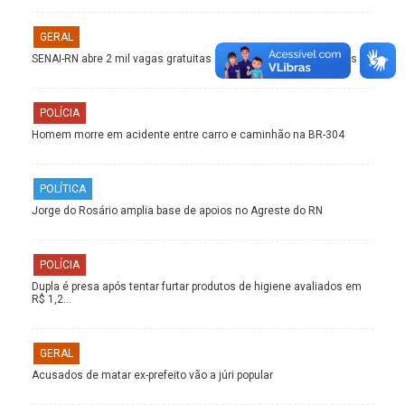
GERAL
SENAI-RN abre 2 mil vagas gratuitas em cursos EAD; veja opções
POLÍCIA
Homem morre em acidente entre carro e caminhão na BR-304
POLÍTICA
Jorge do Rosário amplia base de apoios no Agreste do RN
POLÍCIA
Dupla é presa após tentar furtar produtos de higiene avaliados em
R$ 1,2…
GERAL
Acusados de matar ex-prefeito vão a júri popular