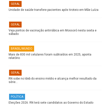
GERAL
Unidade de saúde transfere pacientes após tiroteio em Mãe Luíza
GERAL
Veja pontos de vacinação antirrábica em Mossoró nesta sexta e
sábado
BRASIL/MUNDO
Mais de 830 mil celulares foram subtraídos em 2025, aponta
relatório
GERAL
RN sobe no Ideb do ensino médio e alcança melhor resultado da
série…
POLÍTICA
Eleições 2026: RN terá sete candidatos ao Governo do Estado