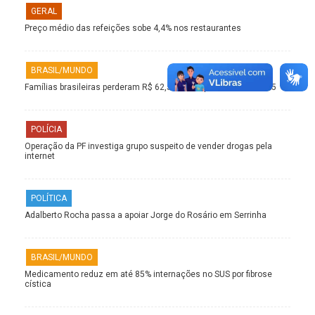
GERAL
Preço médio das refeições sobe 4,4% nos restaurantes
BRASIL/MUNDO
Famílias brasileiras perderam R$ 62,5 bilhões para bets em 2025
POLÍCIA
Operação da PF investiga grupo suspeito de vender drogas pela
internet
POLÍTICA
Adalberto Rocha passa a apoiar Jorge do Rosário em Serrinha
BRASIL/MUNDO
Medicamento reduz em até 85% internações no SUS por fibrose
cística