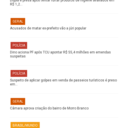
Dupla é presa após tentar furtar produtos de higiene avaliados em
R$ 1,2…
GERAL
Acusados de matar ex-prefeito vão a júri popular
POLÍCIA
Dino aciona PF após TCU apontar R$ 55,4 milhões em emendas
suspeitas
POLÍCIA
Suspeito de aplicar golpes em venda de passeios turísticos é preso
em…
GERAL
Câmara aprova criação do bairro de Morro Branco
BRASIL/MUNDO