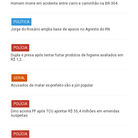
Homem morre em acidente entre carro e caminhão na BR-304
POLÍTICA
Jorge do Rosário amplia base de apoios no Agreste do RN
POLÍCIA
Dupla é presa após tentar furtar produtos de higiene avaliados em
R$ 1,2…
GERAL
Acusados de matar ex-prefeito vão a júri popular
POLÍCIA
Dino aciona PF após TCU apontar R$ 55,4 milhões em emendas
suspeitas
POLÍCIA