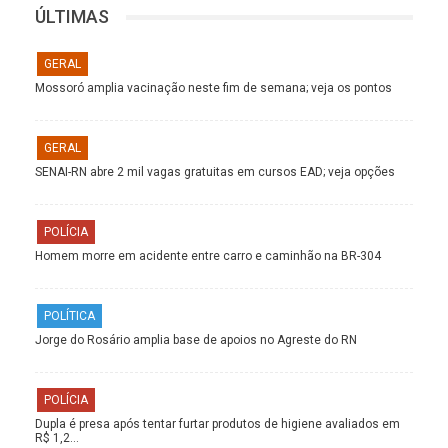
ÚLTIMAS
GERAL
Mossoró amplia vacinação neste fim de semana; veja os pontos
GERAL
SENAI-RN abre 2 mil vagas gratuitas em cursos EAD; veja opções
POLÍCIA
Homem morre em acidente entre carro e caminhão na BR-304
POLÍTICA
Jorge do Rosário amplia base de apoios no Agreste do RN
POLÍCIA
Dupla é presa após tentar furtar produtos de higiene avaliados em
R$ 1,2…