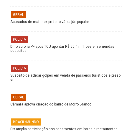
GERAL
Acusados de matar ex-prefeito vão a júri popular
POLÍCIA
Dino aciona PF após TCU apontar R$ 55,4 milhões em emendas
suspeitas
POLÍCIA
Suspeito de aplicar golpes em venda de passeios turísticos é preso
em…
GERAL
Câmara aprova criação do bairro de Morro Branco
BRASIL/MUNDO
Pix amplia participação nos pagamentos em bares e restaurantes