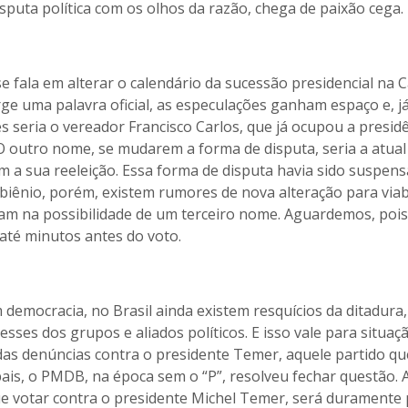
disputa política com os olhos da razão, chega de paixão cega.
e fala em alterar o calendário da sucessão presidencial na
 uma palavra oficial, as especulações ganham espaço e, já
 seria o vereador Francisco Carlos, que já ocupou a presid
 O outro nome, se mudarem a forma de disputa, seria a atual
 a sua reeleição. Essa forma de disputa havia sido suspens
 biênio, porém, existem rumores de nova alteração para viabi
am na possibilidade de um terceiro nome. Aguardemos, pois
té minutos antes do voto.
 democracia, no Brasil ainda existem resquícios da ditadura,
sses dos grupos e aliados políticos. E isso vale para situaç
das denúncias contra o presidente Temer, aquele partido que
 pais, o PMDB, na época sem o “P”, resolveu fechar questão. 
que votar contra o presidente Michel Temer, será duramente 