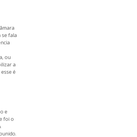
 Câmara
 se fala
ência
a, ou
lizar a
 esse é
ão e
 foi o
A
punido.