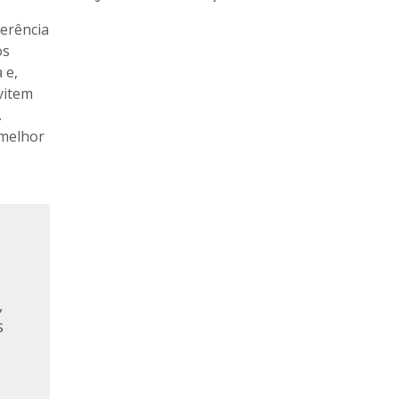
Gerência
os
 e,
vitem
.
 melhor
,
s