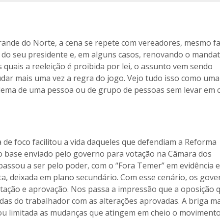
 Grande do Norte, a cena se repete com vereadores, mesmo f
a do seu presidente e, em alguns casos, renovando o manda
quais a reeleição é proibida por lei, o assunto vem sendo
mudar mais uma vez a regra do jogo. Vejo tudo isso como uma
blema de uma pessoa ou de grupo de pessoas sem levar em 
e foco facilitou a vida daqueles que defendiam a Reforma
to base enviado pelo governo para votação na Câmara dos
assou a ser pelo poder, com o “Fora Temer” em evidência e,
a, deixada em plano secundário. Com esse cenário, os gove
 votação e aprovação. Nos passa a impressão que a oposição 
das do trabalhador com as alterações aprovadas. A briga ma
icou limitada as mudanças que atingem em cheio o moviment