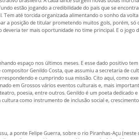
strativo brasileiro. A cada lance surgem novas bolas murcha
e fundo estão jogando a credibilidade do país que se encontra
. Tem até torcida organizada alimentando o sonho da volta
r a posição de titular prometendo muitos gols, porém, só 
 deveria ter mais oportunidade no time principal. E o jogo 
nhando espaço nos últimos meses. E esse dado positivo te
 compositor Genildo Costa, que assumiu a secretaria de cul
correspondendo e cumprindo sua missão. Cito aqui, como exe
onado em Grossos vários eventos culturais e, mais importan
 teatro, poesia, entre outros. Genildo é um poeta dedicado e
a cultura como instrumento de inclusão social e, cresciment
su, a ponte Felipe Guerra, sobre o rio Piranhas-Açu (neste 