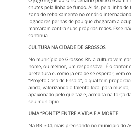
O jogo segue duro no cenário político e admini
chutes pela linha de fundo. Aliás, pela linha d
zona do rebaixamento no cenário internacional
jogadores pernas de pau que chegaram a ocupa
marcaram contra suas próprias redes. Esse não
continua.
CULTURA NA CIDADE DE GROSSOS
No município de Grossos-RN a cultura vem ga
nome, ou melhor, um responsável. É o cantor e
prefeitura e, como já era de se esperar, vem 
“Projeto Casa de Ensaio”, o qual tem proporci
ainda, valorizando o talento local para música,
apaixonado pelo que faz e, acredita na força d
seu município.
UMA “PONTE” ENTRE A VIDA E A MORTE
Na BR-304, mais precisando no município do As