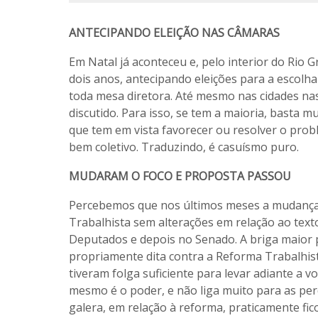
ANTECIPANDO ELEIÇÃO NAS CÂMARAS
Em Natal já aconteceu e, pelo interior do Rio
dois anos, antecipando eleições para a escolh
toda mesa diretora. Até mesmo nas cidades nas 
discutido. Para isso, se tem a maioria, basta 
que tem em vista favorecer ou resolver o pro
bem coletivo. Traduzindo, é casuísmo puro.
MUDARAM O FOCO E PROPOSTA PASSOU
Percebemos que nos últimos meses a mudança d
Trabalhista sem alterações em relação ao tex
Deputados e depois no Senado. A briga maior p
propriamente dita contra a Reforma Trabalhist
tiveram folga suficiente para levar adiante a
mesmo é o poder, e não liga muito para as per
galera, em relação à reforma, praticamente f