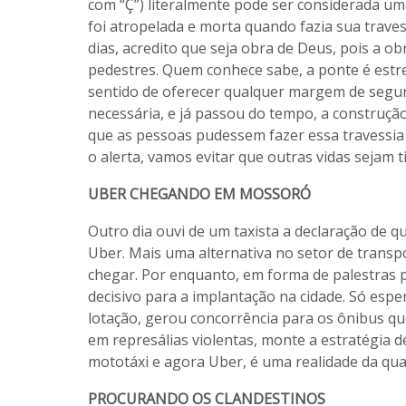
com “Ç”) literalmente pode ser considerada um
foi atropelada e morta quando fazia sua traves
dias, acredito que seja obra de Deus, pois a 
pedestres. Quem conhece sabe, a ponte é estrei
sentido de oferecer qualquer margem de segura
necessária, e já passou do tempo, a construç
que as pessoas pudessem fazer essa travessia 
o alerta, vamos evitar que outras vidas sejam t
UBER CHEGANDO EM MOSSORÓ
Outro dia ouvi de um taxista a declaração de q
Uber. Mais uma alternativa no setor de transp
chegar. Por enquanto, em forma de palestras p
decisivo para a implantação na cidade. Só espe
lotação, gerou concorrência para os ônibus que
em represálias violentas, monte a estratégia d
mototáxi e agora Uber, é uma realidade da qu
PROCURANDO OS CLANDESTINOS