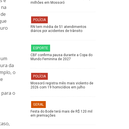
s e
milhões em Mossoró
 na
 de
que
POLÍCIA
duro
RN tem média de 51 atendimentos
diários por acidentes de trânsito
ESPORTE
CBF confirma pausa durante a Copa do
m um
Mundo Feminina de 2027
tura da
mplo, o
POLÍCIA
te
Mossoró registra mês mais violento de
2026 com 19 homicídios em julho
o para o
GERAL
Festa do Bode terá mais de R$ 120 mil
em premiações
caso,