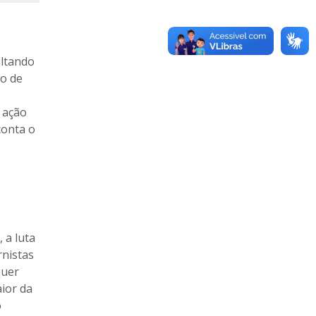
altando
to de
 ação
conta o
 a luta
rnistas
quer
ior da
o