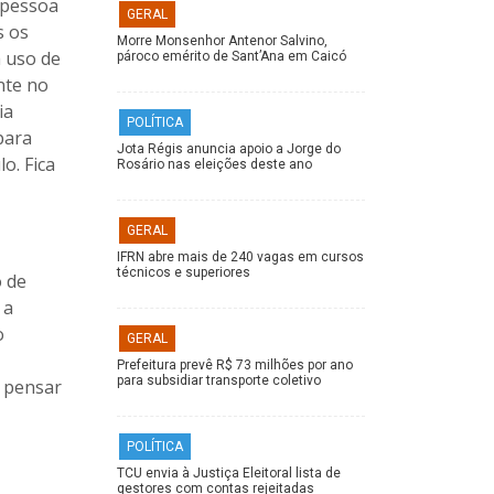
 pessoa
GERAL
s os
Morre Monsenhor Antenor Salvino,
a uso de
pároco emérito de Sant’Ana em Caicó
nte no
ia
POLÍTICA
para
Jota Régis anuncia apoio a Jorge do
o. Fica
Rosário nas eleições deste ano
GERAL
IFRN abre mais de 240 vagas em cursos
técnicos e superiores
o de
 a
o
GERAL
Prefeitura prevê R$ 73 milhões por ano
para subsidiar transporte coletivo
e pensar
POLÍTICA
TCU envia à Justiça Eleitoral lista de
gestores com contas rejeitadas