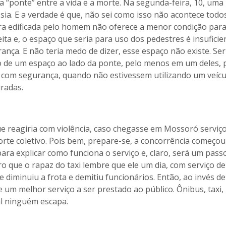
a “ponte” entre a vida e a morte. Na segunda-feira, 10, uma
sia. E a verdade é que, não sei como isso não acontece todo
obra edificada pelo homem não oferece a menor condição par
ta e, o espaço que seria para uso dos pedestres é insuficie
nça. E não teria medo de dizer, esse espaço não existe. Ser
ão de um espaço ao lado da ponte, pelo menos em um deles, 
com segurança, quando não estivessem utilizando um veícul
iradas.
ue reagiria com violência, caso chegasse em Mossoró serviç
orte coletivo. Pois bem, prepare-se, a concorrência começou
ara explicar como funciona o serviço e, claro, será um pass
ro que o rapaz do taxi lembre que ele um dia, com serviço de
 diminuiu a frota e demitiu funcionários. Então, ao invés d
e um melhor serviço a ser prestado ao público. Ônibus, taxi,
al ninguém escapa.