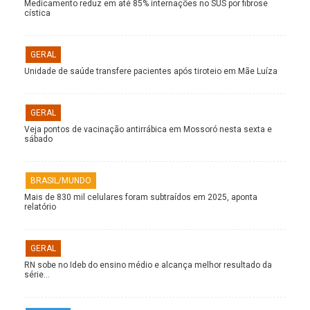
Medicamento reduz em até 85% internações no SUS por fibrose
cística
GERAL
Unidade de saúde transfere pacientes após tiroteio em Mãe Luíza
GERAL
Veja pontos de vacinação antirrábica em Mossoró nesta sexta e
sábado
BRASIL/MUNDO
Mais de 830 mil celulares foram subtraídos em 2025, aponta
relatório
GERAL
RN sobe no Ideb do ensino médio e alcança melhor resultado da
série…