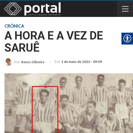
CRÔNICA
A HORA E A VEZ DE
SARUÊ
Em
1 de maio de 2022 - 09:09
Por
Amós Oliveira