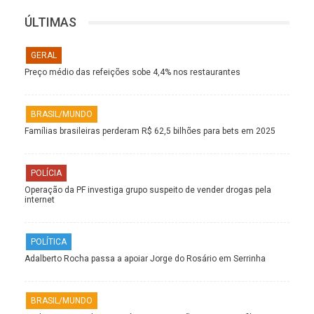
ÚLTIMAS
GERAL
Preço médio das refeições sobe 4,4% nos restaurantes
BRASIL/MUNDO
Famílias brasileiras perderam R$ 62,5 bilhões para bets em 2025
POLÍCIA
Operação da PF investiga grupo suspeito de vender drogas pela
internet
POLÍTICA
Adalberto Rocha passa a apoiar Jorge do Rosário em Serrinha
BRASIL/MUNDO