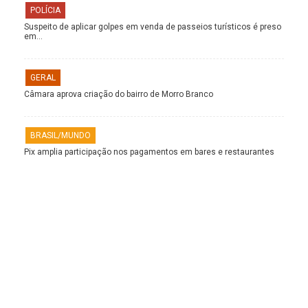
POLÍCIA
Suspeito de aplicar golpes em venda de passeios turísticos é preso
em…
GERAL
Câmara aprova criação do bairro de Morro Branco
BRASIL/MUNDO
Pix amplia participação nos pagamentos em bares e restaurantes