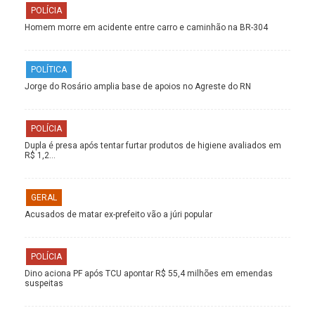
POLÍCIA
Homem morre em acidente entre carro e caminhão na BR-304
POLÍTICA
Jorge do Rosário amplia base de apoios no Agreste do RN
POLÍCIA
Dupla é presa após tentar furtar produtos de higiene avaliados em
R$ 1,2…
GERAL
Acusados de matar ex-prefeito vão a júri popular
POLÍCIA
Dino aciona PF após TCU apontar R$ 55,4 milhões em emendas
suspeitas