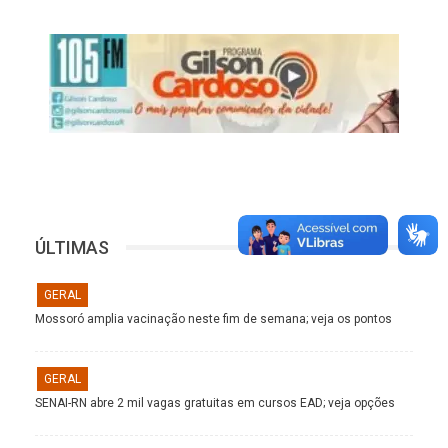
ÚLTIMAS
GERAL
Mossoró amplia vacinação neste fim de semana; veja os pontos
GERAL
SENAI-RN abre 2 mil vagas gratuitas em cursos EAD; veja opções