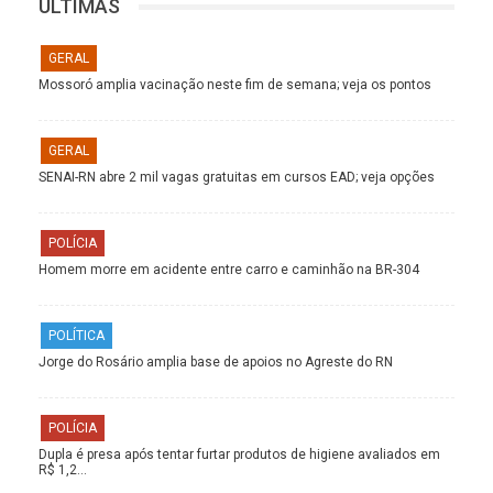
ÚLTIMAS
GERAL
Mossoró amplia vacinação neste fim de semana; veja os pontos
GERAL
SENAI-RN abre 2 mil vagas gratuitas em cursos EAD; veja opções
POLÍCIA
Homem morre em acidente entre carro e caminhão na BR-304
POLÍTICA
Jorge do Rosário amplia base de apoios no Agreste do RN
POLÍCIA
Dupla é presa após tentar furtar produtos de higiene avaliados em
R$ 1,2…