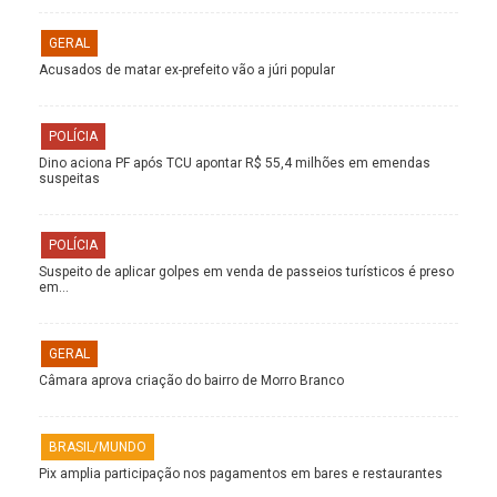
GERAL
Acusados de matar ex-prefeito vão a júri popular
POLÍCIA
Dino aciona PF após TCU apontar R$ 55,4 milhões em emendas
suspeitas
POLÍCIA
Suspeito de aplicar golpes em venda de passeios turísticos é preso
em…
GERAL
Câmara aprova criação do bairro de Morro Branco
BRASIL/MUNDO
Pix amplia participação nos pagamentos em bares e restaurantes