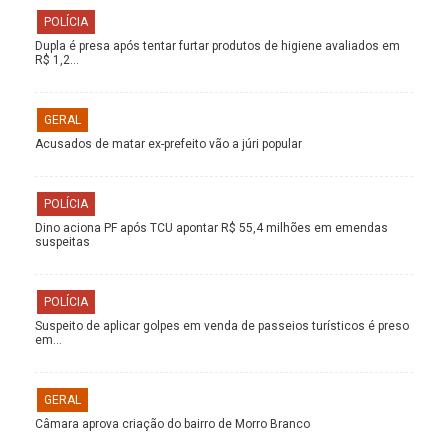
POLÍCIA
Dupla é presa após tentar furtar produtos de higiene avaliados em
R$ 1,2…
GERAL
Acusados de matar ex-prefeito vão a júri popular
POLÍCIA
Dino aciona PF após TCU apontar R$ 55,4 milhões em emendas
suspeitas
POLÍCIA
Suspeito de aplicar golpes em venda de passeios turísticos é preso
em…
GERAL
Câmara aprova criação do bairro de Morro Branco