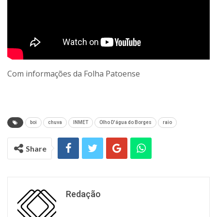
Com informações da Folha Patoense
boi
chuva
INMET
Olho D'água do Borges
raio
Share
Redação