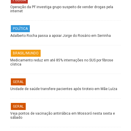
Operação da PF investiga grupo suspeito de vender drogas pela
internet
POLÍTICA
Adalberto Rocha passa a apoiar Jorge do Rosário em Serrinha
BRASIL/MUNDO
Medicamento reduz em até 85% internações no SUS por fibrose
cística
GERAL
Unidade de saúde transfere pacientes após tiroteio em Mãe Luíza
GERAL
Veja pontos de vacinação antirrábica em Mossoró nesta sexta e
sábado