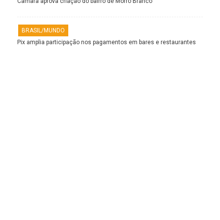
Câmara aprova criação do bairro de Morro Branco
BRASIL/MUNDO
Pix amplia participação nos pagamentos em bares e restaurantes