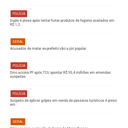
POLÍCIA
Dupla é presa após tentar furtar produtos de higiene avaliados em
R$ 1,2…
GERAL
Acusados de matar ex-prefeito vão a júri popular
POLÍCIA
Dino aciona PF após TCU apontar R$ 55,4 milhões em emendas
suspeitas
POLÍCIA
Suspeito de aplicar golpes em venda de passeios turísticos é preso
em…
GERAL