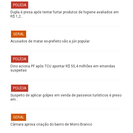
POLÍCIA
Dupla é presa após tentar furtar produtos de higiene avaliados em
R$ 1,2…
GERAL
Acusados de matar ex-prefeito vão a júri popular
POLÍCIA
Dino aciona PF após TCU apontar R$ 55,4 milhões em emendas
suspeitas
POLÍCIA
Suspeito de aplicar golpes em venda de passeios turísticos é preso
em…
GERAL
Câmara aprova criação do bairro de Morro Branco