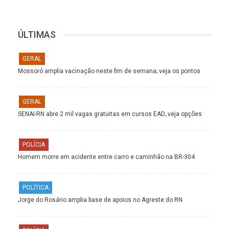
ÚLTIMAS
GERAL
Mossoró amplia vacinação neste fim de semana; veja os pontos
GERAL
SENAI-RN abre 2 mil vagas gratuitas em cursos EAD; veja opções
POLÍCIA
Homem morre em acidente entre carro e caminhão na BR-304
POLÍTICA
Jorge do Rosário amplia base de apoios no Agreste do RN