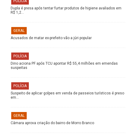
POLÍCIA
Dupla é presa após tentar furtar produtos de higiene avaliados em
R$ 1,2…
GERAL
Acusados de matar ex-prefeito vão a júri popular
POLÍCIA
Dino aciona PF após TCU apontar R$ 55,4 milhões em emendas
suspeitas
POLÍCIA
Suspeito de aplicar golpes em venda de passeios turísticos é preso
em…
GERAL
Câmara aprova criação do bairro de Morro Branco