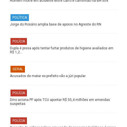
Homem morre em acidente entre carro e caminhão na BR-304
POLÍTICA
Jorge do Rosário amplia base de apoios no Agreste do RN
POLÍCIA
Dupla é presa após tentar furtar produtos de higiene avaliados em
R$ 1,2…
GERAL
Acusados de matar ex-prefeito vão a júri popular
POLÍCIA
Dino aciona PF após TCU apontar R$ 55,4 milhões em emendas
suspeitas
POLÍCIA