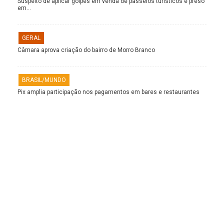
Suspeito de aplicar golpes em venda de passeios turísticos é preso
em…
GERAL
Câmara aprova criação do bairro de Morro Branco
BRASIL/MUNDO
Pix amplia participação nos pagamentos em bares e restaurantes