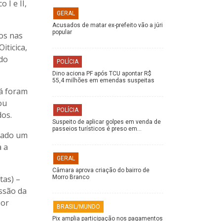
 I e II,
GERAL
Acusados de matar ex-prefeito vão a júri
popular
dos nas
iticica,
 do
POLÍCIA
Dino aciona PF após TCU apontar R$
55,4 milhões em emendas suspeitas
já foram
ou
POLÍCIA
dos.
Suspeito de aplicar golpes em venda de
passeios turísticos é preso em…
erado um
a a
GERAL
Câmara aprova criação do bairro de
tas) –
Morro Branco
issão da
por
BRASIL/MUNDO
Pix amplia participação nos pagamentos