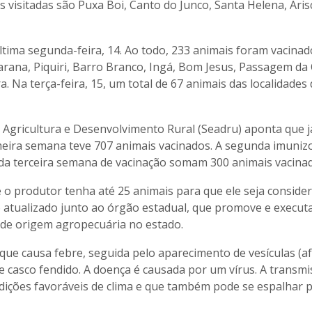
 visitadas são Puxa Boi, Canto do Junco, Santa Helena, Arisco
última segunda-feira, 14. Ao todo, 233 animais foram vacina
ana, Piquiri, Barro Branco, Ingá, Bom Jesus, Passagem da O
 Na terça-feira, 15, um total de 67 animais das localidades
de Agricultura e Desenvolvimento Rural (Seadru) aponta que 
meira semana teve 707 animais vacinados. A segunda imuniz
s da terceira semana de vacinação somam 300 animais vacina
o produtor tenha até 25 animais para que ele seja consid
 atualizado junto ao órgão estadual, que promove e execut
 de origem agropecuária no estado.
que causa febre, seguida pelo aparecimento de vesículas (af
e casco fendido. A doença é causada por um vírus. A transm
dições favoráveis de clima e que também pode se espalhar 