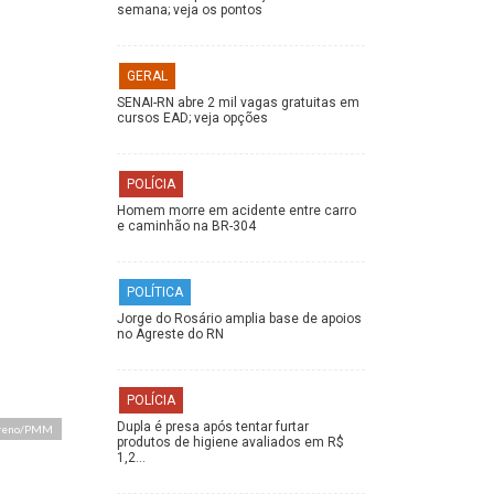
semana; veja os pontos
GERAL
SENAI-RN abre 2 mil vagas gratuitas em
cursos EAD; veja opções
POLÍCIA
Homem morre em acidente entre carro
e caminhão na BR-304
POLÍTICA
Jorge do Rosário amplia base de apoios
no Agreste do RN
POLÍCIA
Dupla é presa após tentar furtar
oreno/PMM
produtos de higiene avaliados em R$
1,2…