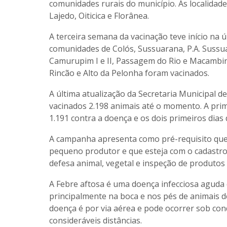
comunidades rurais do município. As localidades
Lajedo, Oiticica e Florânea.
A terceira semana da vacinação teve início na 
comunidades de Colós, Sussuarana, P.A. Sussuar
Camurupim I e II, Passagem do Rio e Macambira.
Rincão e Alto da Pelonha foram vacinados.
A última atualização da Secretaria Municipal 
vacinados 2.198 animais até o momento. A pri
1.191 contra a doença e os dois primeiros dia
A campanha apresenta como pré-requisito que 
pequeno produtor e que esteja com o cadastro
defesa animal, vegetal e inspeção de produtos
A Febre aftosa é uma doença infecciosa aguda 
principalmente na boca e nos pés de animais d
doença é por via aérea e pode ocorrer sob con
consideráveis distâncias.