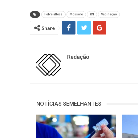
Febre aftosa
Mossoró
RN
Vacinação
Share
Redação
NOTÍCIAS SEMELHANTES