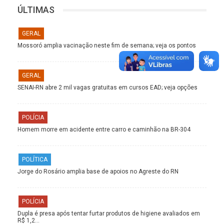
ÚLTIMAS
GERAL
Mossoró amplia vacinação neste fim de semana; veja os pontos
GERAL
SENAI-RN abre 2 mil vagas gratuitas em cursos EAD; veja opções
POLÍCIA
Homem morre em acidente entre carro e caminhão na BR-304
POLÍTICA
Jorge do Rosário amplia base de apoios no Agreste do RN
POLÍCIA
Dupla é presa após tentar furtar produtos de higiene avaliados em
R$ 1,2…