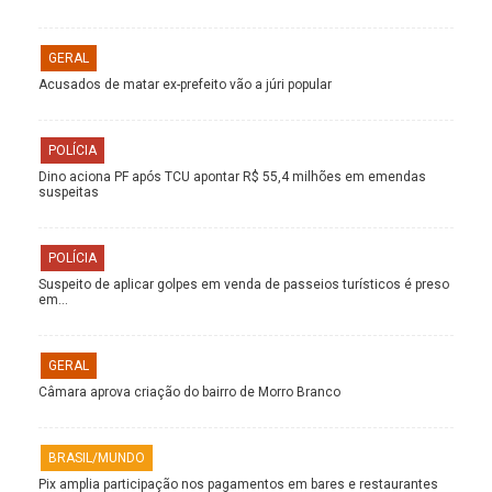
GERAL
Acusados de matar ex-prefeito vão a júri popular
POLÍCIA
Dino aciona PF após TCU apontar R$ 55,4 milhões em emendas
suspeitas
POLÍCIA
Suspeito de aplicar golpes em venda de passeios turísticos é preso
em…
GERAL
Câmara aprova criação do bairro de Morro Branco
BRASIL/MUNDO
Pix amplia participação nos pagamentos em bares e restaurantes