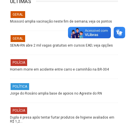
ÚLTIMAS
GERAL
Mossoró amplia vacinação neste fim de semana; veja os pontos
GERAL
SENAI-RN abre 2 mil vagas gratuitas em cursos EAD; veja opções
POLÍCIA
Homem morre em acidente entre carro e caminhão na BR-304
POLÍTICA
Jorge do Rosário amplia base de apoios no Agreste do RN
POLÍCIA
Dupla é presa após tentar furtar produtos de higiene avaliados em
R$ 1,2…