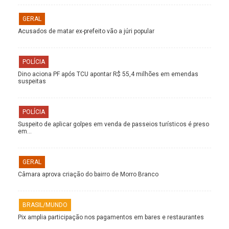
GERAL
Acusados de matar ex-prefeito vão a júri popular
POLÍCIA
Dino aciona PF após TCU apontar R$ 55,4 milhões em emendas
suspeitas
POLÍCIA
Suspeito de aplicar golpes em venda de passeios turísticos é preso
em…
GERAL
Câmara aprova criação do bairro de Morro Branco
BRASIL/MUNDO
Pix amplia participação nos pagamentos em bares e restaurantes