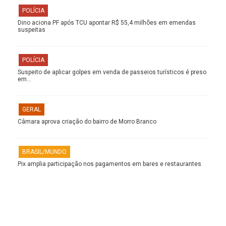
POLÍCIA
Dino aciona PF após TCU apontar R$ 55,4 milhões em emendas
suspeitas
POLÍCIA
Suspeito de aplicar golpes em venda de passeios turísticos é preso
em…
GERAL
Câmara aprova criação do bairro de Morro Branco
BRASIL/MUNDO
Pix amplia participação nos pagamentos em bares e restaurantes