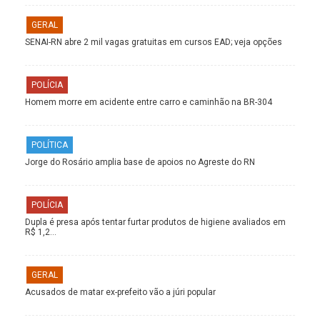
GERAL
SENAI-RN abre 2 mil vagas gratuitas em cursos EAD; veja opções
POLÍCIA
Homem morre em acidente entre carro e caminhão na BR-304
POLÍTICA
Jorge do Rosário amplia base de apoios no Agreste do RN
POLÍCIA
Dupla é presa após tentar furtar produtos de higiene avaliados em
R$ 1,2…
GERAL
Acusados de matar ex-prefeito vão a júri popular