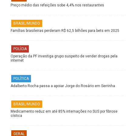
Preço médio das refeições sobe 4,4% nos restaurantes
BRASIL/MUNDO
Famílias brasileiras perderam R$ 62,5 bilhões para bets em 2025
POLÍCIA
Operação da PF investiga grupo suspeito de vender drogas pela
internet
POLÍTICA
Adalberto Rocha passa a apoiar Jorge do Rosário em Serrinha
BRASIL/MUNDO
Medicamento reduz em até 85% internações no SUS por fibrose
cística
GERAL