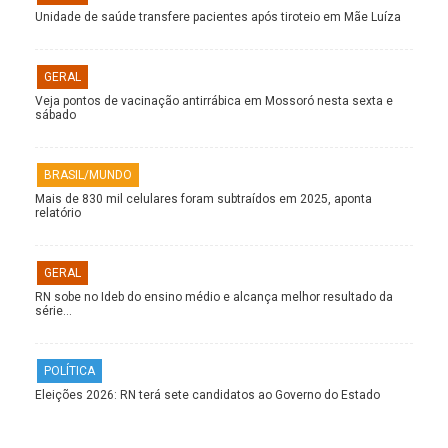
Unidade de saúde transfere pacientes após tiroteio em Mãe Luíza
GERAL
Veja pontos de vacinação antirrábica em Mossoró nesta sexta e
sábado
BRASIL/MUNDO
Mais de 830 mil celulares foram subtraídos em 2025, aponta
relatório
GERAL
RN sobe no Ideb do ensino médio e alcança melhor resultado da
série…
POLÍTICA
Eleições 2026: RN terá sete candidatos ao Governo do Estado