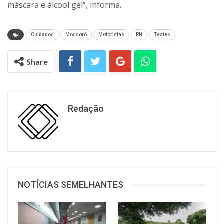
máscara e álcool gel”, informa.
Cuidados
Mossoró
Motoristas
RN
Testes
Share
Redação
NOTÍCIAS SEMELHANTES