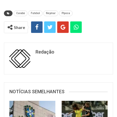
Cuiabá
Futebol
Neymar
PIpoca
Share
Redação
NOTÍCIAS SEMELHANTES