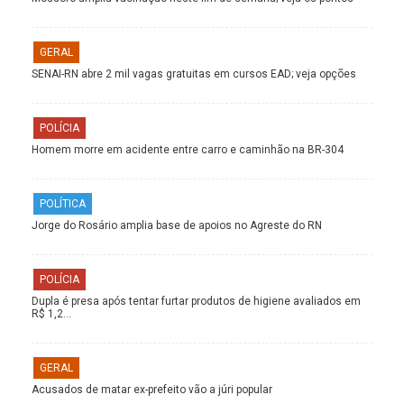
GERAL
SENAI-RN abre 2 mil vagas gratuitas em cursos EAD; veja opções
POLÍCIA
Homem morre em acidente entre carro e caminhão na BR-304
POLÍTICA
Jorge do Rosário amplia base de apoios no Agreste do RN
POLÍCIA
Dupla é presa após tentar furtar produtos de higiene avaliados em
R$ 1,2…
GERAL
Acusados de matar ex-prefeito vão a júri popular