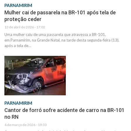
PARNAMIRIM
Mulher cai de passarela na BR-101 após tela de
proteção ceder
13 de abril de 2026 - 17:02
Uma mulher caiu de uma passarela que atravessa a BR-101,
em Parnamirim, na Grande Natal, na tarde desta segunda-feira (13),
após a tela de…
PARNAMIRIM
Cantor de forró sofre acidente de carro na BR-101
no RN
4 de março de 2026 - 19:33