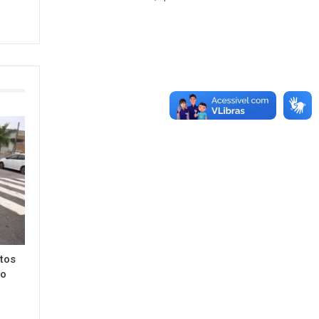
tos
to