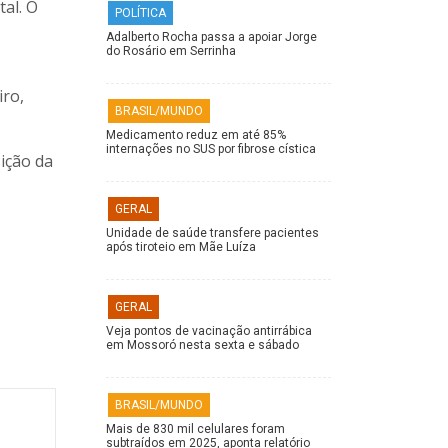
al. O
POLÍTICA
Adalberto Rocha passa a apoiar Jorge
do Rosário em Serrinha
ro,
BRASIL/MUNDO
Medicamento reduz em até 85%
internações no SUS por fibrose cística
sição da
GERAL
Unidade de saúde transfere pacientes
após tiroteio em Mãe Luíza
GERAL
Veja pontos de vacinação antirrábica
em Mossoró nesta sexta e sábado
BRASIL/MUNDO
Mais de 830 mil celulares foram
subtraídos em 2025, aponta relatório