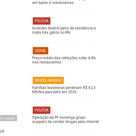
em bares e restaurantes
POLÍCIA
Incêndio destrói parte de residência e
mata três gatos no RN
GERAL
Preço médio das refeições sobe 4,4%
nos restaurantes
BRASIL/MUNDO
Famílias brasileiras perderam R$ 62,5
bilhões para bets em 2025
POLÍCIA
Operação da PF investiga grupo
 Divulgação
suspeito de vender drogas pela internet
sé